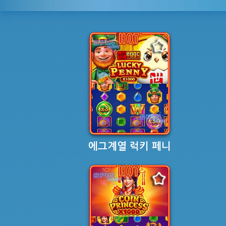
에그계열 럭키 페니