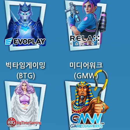
빅타임게이밍
미디어워크
(BTG)
(GMW)