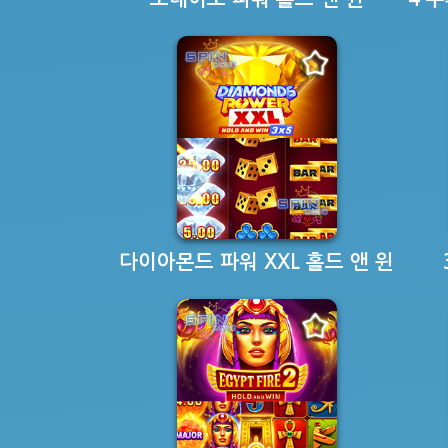
다이아몬드 파워 XXL 홀드 앤 윈