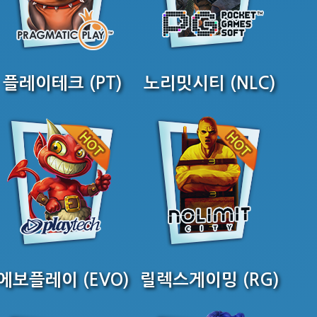
플레이테크 (PT)
노리밋시티 (NLC)
에보플레이 (EVO)
릴렉스게이밍 (RG)