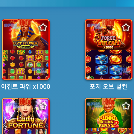
이집트 파워 x1000
포지 오브 벌컨