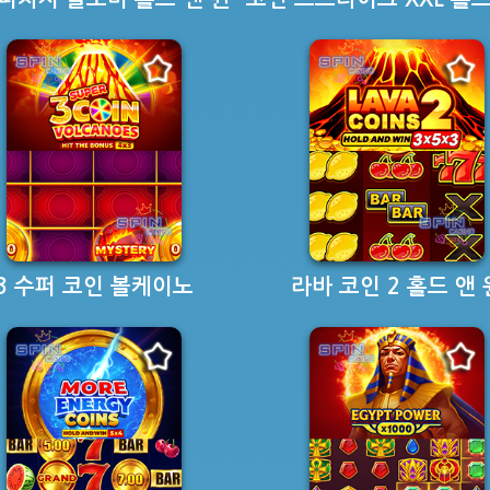
3 수퍼 코인 볼케이노
라바 코인 2 홀드 앤 