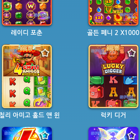
레이디 포춘
골든 페니 2 X1000
 칠리 아미고 홀드 앤 윈
럭키 디거